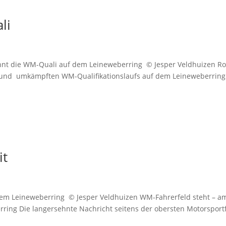
li
nt die WM-Qua­li auf dem Lei­ne­we­ber­ring © Jesper Veldhuizen R
und umkämpf­ten WM-Qua­li­fi­ka­ti­ons­laufs auf dem Leineweberring
it
m Lei­ne­we­ber­ring © Jesper Veldhuizen WM-Fah­rer­feld steht – am
ring Die lang­ersehn­te Nach­richt sei­tens der obers­ten Motor­sport­