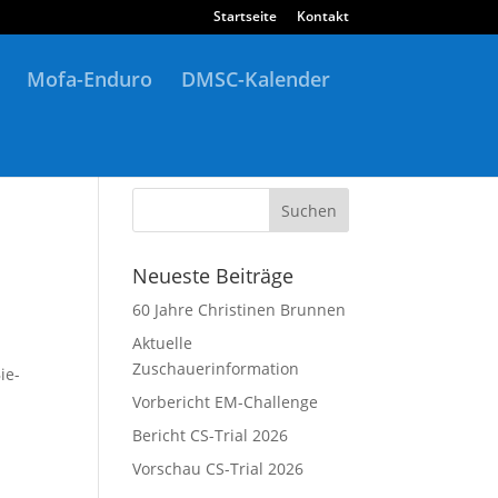
Startseite
Kontakt
Mofa-Enduro
DMSC-Kalender
Neueste Beiträge
60 Jahre Christinen Brunnen
Aktuelle
Zuschauerinformation
ie­
Vorbericht EM-Challenge
Bericht CS-Trial 2026
Vorschau CS-Trial 2026