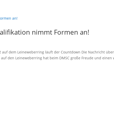
alifikation nimmt Formen an!
 auf dem Lei­ne­we­ber­ring läuft der Countdown Die Nach­richt über
­feld auf den Lei­ne­we­ber­ring hat beim DMSC gro­ße Freu­de und einen