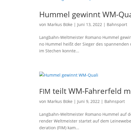
Hummel gewinnt WM-Qua
von
Markus Böke
|
Juni 13, 2022
|
Bahnsport
Lang­bahn-Welt­meis­ter Roma­no Hum­mel gewin
no Hum­mel heißt der Sie­ger des span­nen­den 
im Ste­chen konn­te...
teilt WM-Fahrerfeld m
FIM
von
Markus Böke
|
Juni 9, 2022
|
Bahnsport
Lang­bahn-Welt­meis­ter Roma­no Hum­mel auf de
ren­der Welt­meis­ter star­tet auf dem Leineweber
de­ra­ti­on (FIM) kam...