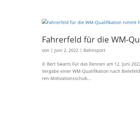
Fahrerfeld für die WM-Qu
von
|
Juni 2, 2022
|
Bahnsport
© Bert Swarts Für das Ren­nen am 12. Juni 2022
Ver­ga­be einer WM-Qua­li­fi­ka­ti­on nach Bie­le
ren Moti­va­ti­ons­schub...