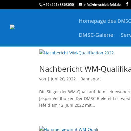
+49 (521) 3368650
info@dmscbielefeld.de
Homepage des
DMSC
DMSC-Galerie
Ser
Nachbericht WM-Qualifik
von
|
Juni 26, 2022
|
Bahnsport
Die Sie­ger der WM-Qua­li auf dem Lei­ne­we­ber
Jesper Veldhuizen Der DMSC Bie­le­feld ist wie­
le­feld am 12. Juni 2022 mit...