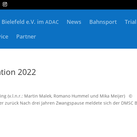
Bielefeld e.V. im
News
Bahnsport
Trial
ADAC
vice
Partner
ation 2022
­ring (v.l.n.r.: Mar­tin Malek, Roma­no Hum­mel und Mika Mei­jer) ©
der zurück Nach drei Jah­ren Zwangs­pau­se mel­de­te sich der DMSC B