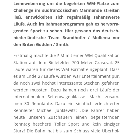
Lei­ne­we­ber­ring um die begehr­ten WM-Plät­ze zum
Chall­enge im süd­fran­zö­si­schen Mar­man­de strei­ten
ließ, ent­wi­ckel­ten sich regel­mä­ßig sehens­wer­te
Läu­fe. Auch im Rah­men­pro­gramm gab es her­vor­ra­
gen­den Sport zu sehen. Hier gewann das deutsch-
nie­der­län­di­sche Team Brand­ho­fer /​ Mol­le­ma vor
den Bri­ten God­den /​ Smith.
Erst­ma­lig mach­te die
mit einer WM-Qua­li­fi­ka­ti­on
FIM
Sta­ti­on auf dem Bie­le­fel­der 700 Meter Gra­s­oval. 25
Läu­fe waren für die­ses WM-For­mat ein­ge­plant. Dass
es am Ende 27 Läu­fe wur­den war Enter­tain­ment pur,
da noch zwei höchst inter­es­san­te Ste­chen gefah­ren
wer­den muss­ten. Dazu kamen noch drei Läu­fe der
Inter­na­tio­na­len Sei­ten­wa­gen­klas­se. Macht zusam­
men 30 Renn­läu­fe. Dazu ein sicht­lich erleich­ter­ter
Renn­lei­ter Micha­el Jun­k­le­witz: „Die Fah­rer haben
heu­te unse­ren Zuschau­ern einen begeis­tern­den
Renn­tag beschert! Tol­ler Sport und kein ein­zi­ger
Sturz! Die Bahn hat bis zum Schluss vie­le Über­hol­