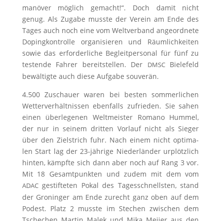
ma­nö­ver mög­lich gemacht!“. Doch damit nicht
genug. Als Zuga­be muss­te der Ver­ein am Ende des
Tages auch noch eine vom Welt­ver­band ange­ord­ne­te
Doping­kon­trol­le orga­ni­sie­ren und Räum­lich­kei­ten
sowie das erfor­der­li­che Begleit­per­so­nal für fünf zu
tes­ten­de Fah­rer bereit­stel­len. Der
Bie­le­feld
DMSC
bewäl­tig­te auch die­se Auf­ga­be souverän.
4.500 Zuschau­er waren bei bes­ten som­mer­li­chen
Wet­ter­ver­hält­nis­sen eben­falls zufrie­den. Sie sahen
einen über­le­ge­nen Welt­meis­ter Roma­no Hum­mel,
der nur in sei­nem drit­ten Vor­lauf nicht als Sie­ger
über den Ziel­strich fuhr. Nach einem nicht opti­ma­
len Start lag der 23-jäh­ri­ge Nie­der­län­der urplötz­lich
hin­ten, kämpf­te sich dann aber noch auf Rang 3 vor.
Mit 18 Gesamt­punk­ten und zudem mit dem vom
gestif­te­ten Pokal des Tages­schnells­ten, stand
ADAC
der Gro­nin­ger am Ende zurecht ganz oben auf dem
Podest. Platz 2 muss­te im Ste­chen zwi­schen dem
Tsche­chen Mar­tin Malek und Mika Mei­jer aus den