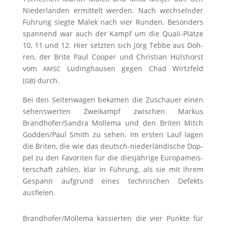
Nie­der­lan­den ermit­telt wer­den. Nach wech­seln­der
Füh­rung sieg­te Malek nach vier Run­den. Beson­ders
span­nend war auch der Kampf um die Qua­li-Plät­ze
10, 11 und 12. Hier setz­ten sich Jörg Teb­be aus Doh­
ren, der Bri­te Paul Coo­per und Chris­ti­an Hüls­horst
vom
Lüding­hau­sen gegen Chad Wirtz­feld
AMSC
(
) durch.
GB
Bei den Sei­ten­wa­gen beka­men die Zuschau­er einen
sehens­wer­ten Zwei­kampf zwi­schen Mar­kus
Brandhofer/​Sandra Mol­le­ma und den Bri­ten Mitch
Godden/​Paul Smith zu sehen. Im ers­ten Lauf lagen
die Bri­ten, die wie das deutsch-nie­der­län­di­sche Dop­
pel zu den Favo­ri­ten für die dies­jäh­ri­ge Euro­pa­meis­
ter­schaft zäh­len, klar in Füh­rung, als sie mit ihrem
Gespann auf­grund eines tech­ni­schen Defekts
ausfielen.
Brandhofer/​Mollema kas­sier­ten die vier Punk­te für