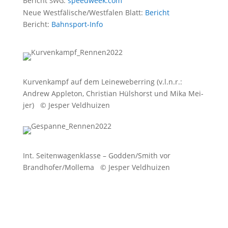
Bericht
:
speed​week​.com
SWG
Neue Westfälische/​Westfalen Blatt:
Bericht
Bericht:
Bahn­sport-Info
Kur­ven­kampf auf dem Lei­ne­we­ber­ring (v.l.n.r.:
Andrew App­le­ton, Chris­ti­an Hüls­horst und Mika Mei­
jer) © Jes­per Veldhuizen
Int. Sei­ten­wa­gen­klas­se – Godden/​Smith vor
Brandhofer/​Mollema © Jes­per Veldhuizen