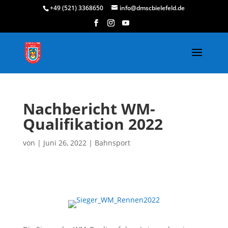
+49 (521) 3368650
info@dmscbielefeld.de
Nachbericht WM-
Qualifikation 2022
von
|
Juni 26, 2022
|
Bahnsport