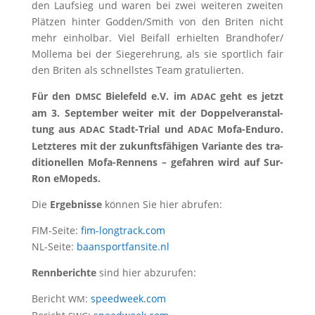
den Lauf­sieg und waren bei zwei wei­te­ren zwei­ten
Plät­zen hin­ter Godden/​Smith von den Bri­ten nicht
mehr ein­hol­bar. Viel Bei­fall erhiel­ten Brandhofer/​
Mollema bei der Sie­ger­eh­rung, als sie sport­lich fair
den Bri­ten als schnells­tes Team gratulierten.
Für den
Bie­le­feld e.V. im
geht es jetzt
DMSC
ADAC
am 3. Sep­tem­ber wei­ter mit der Dop­pel­ver­an­stal­
tung aus
Stadt-Tri­al und
Mofa-Endu­ro.
ADAC
ADAC
Letz­te­res mit der zukunfts­fä­hi­gen Vari­an­te des tra­
di­tio­nel­len Mofa-Ren­nens – gefah­ren wird auf Sur-
Ron eMopeds.
Die
Ergeb­nis­se
kön­nen Sie hier abrufen:
FIM-Sei­te:
fim​-longtrack​.com
NL-Sei­te:
baans​port​fan​site​.nl
Renn­be­rich­te
sind hier abzurufen:
Bericht
:
speed​week​.com
WM