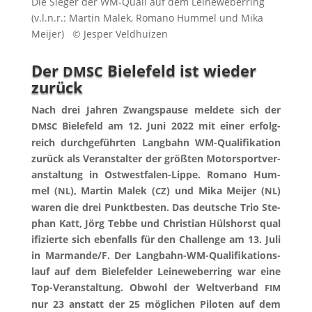
Die Sie­ger der WM-Qua­li auf dem Lei­ne­we­ber­ring
(v.l.n.r.: Mar­tin Malek, Roma­no Hum­mel und Mika
Mei­jer) © Jes­per Veldhuizen
Der
Bielefeld ist wieder
DMSC
zurück
Nach drei Jah­ren Zwangs­pau­se mel­de­te sich der
Bie­le­feld am 12. Juni 2022 mit einer erfolg­
DMSC
reich durch­ge­führ­ten Lang­bahn WM-Qua­li­fi­ka­ti­on
zurück als Ver­an­stal­ter der größ­ten Motor­sport­ver­
an­stal­tung in Ost­west­fa­len-Lip­pe. Roma­no Hum­
mel (
), Mar­tin Malek (
) und Mika Mei­jer (
)
NL
CZ
NL
waren die drei Punkt­bes­ten. Das deut­sche Trio Ste­
phan Katt, Jörg Teb­be und Chris­ti­an Hüls­horst qua­l
i­fi­zier­te sich eben­falls für den Chall­enge am 13. Juli
in Marmande/​F.
Der Lang­bahn-WM-Qua­li­fi­ka­ti­ons­
lauf auf dem Bie­le­fel­der Lei­ne­we­ber­ring war eine
Top-Ver­an­stal­tung. Obwohl der Welt­ver­band
FIM
nur 23 anstatt der 25 mög­li­chen Pilo­ten auf dem