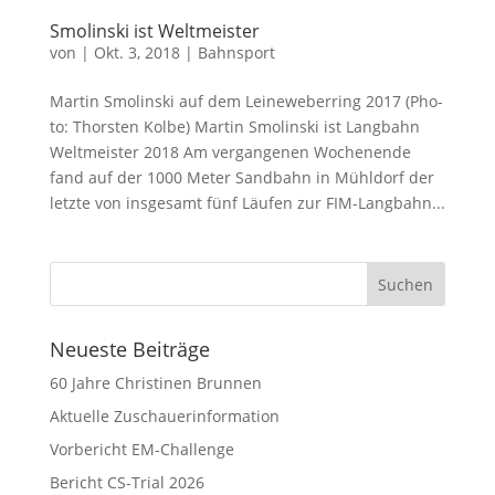
Smolinski ist Weltmeister
von
|
Okt. 3, 2018
|
Bahnsport
Mar­tin Smo­lin­ski auf dem Lei­ne­we­ber­ring 2017 (Pho­
to: Thors­ten Kol­be) Mar­tin Smo­lin­ski ist Lang­bahn
Welt­meis­ter 2018 Am ver­gan­ge­nen Wochen­en­de
fand auf der 1000 Meter Sand­bahn in Mühl­dorf der
letz­te von ins­ge­samt fünf Läu­fen zur FIM-Lang­bahn...
Neueste Beiträge
60 Jahre Christinen Brunnen
Aktuelle Zuschauerinformation
Vorbericht EM-Challenge
Bericht CS-Trial 2026