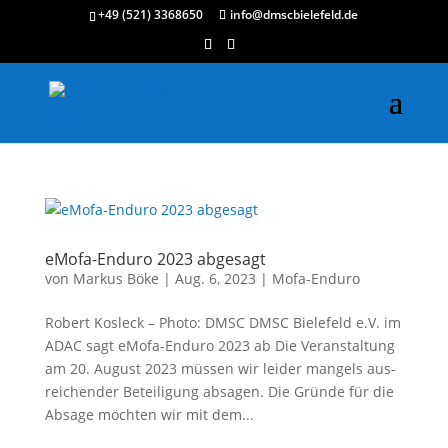
+49 (521) 3368650
info@dmscbielefeld.de
eMofa-Enduro 2023 abgesagt
von
Markus Böke
|
Aug. 6, 2023
|
Mofa-Enduro
Robert Kos­leck – Pho­to: DMSC DMSC Bie­le­feld e.V. im
ADAC sagt eMo­fa-Endu­ro 2023 ab Die Ver­an­stal­tung
am 20. August 2023 müs­sen wir lei­der man­gels aus­
rei­chen­der Betei­li­gung absa­gen. Die Grün­de für die
Absa­ge möch­ten wir mit dem...