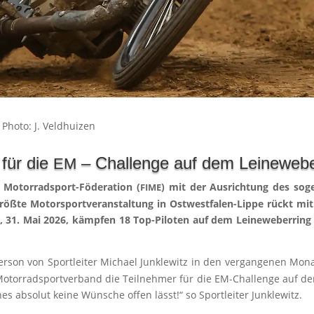
 Pho­to: J. Veldhuizen
 für die
– Challenge auf dem Leineweber
EM
 Motor­rad­sport-Föde­ra­ti­on (
) mit der Aus­rich­tung des soge
FIME
öß­te Motor­sport­ver­an­stal­tung in Ost­west­fa­len-Lip­pe rückt mi
ag, 31. Mai 2026, kämp­fen 18 Top-Pilo­ten auf dem Lei­ne­we­ber­ri
r­son von Sport­lei­ter Micha­el Jun­k­le­witz in den ver­gan­ge­nen M
Motor­rad­sport­ver­band die Teil­neh­mer für die EM-Chall­enge auf de
ches abso­lut kei­ne Wün­sche offen lässt!“ so Sport­lei­ter Junklewitz.