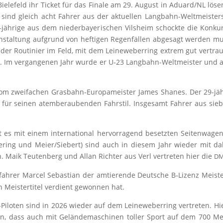
ie­le­feld ihr Ticket für das Fina­le am 29. August in Aduard/​NL lösen.
 sind gleich acht Fah­rer aus der aktu­el­len Lang­bahn-Welt­meis­ter­s
-jäh­ri­ge aus dem nie­der­baye­ri­schen Vils­heim schock­te die Kon­kur
an­stal­tung auf­grund von hef­ti­gen Regen­fäl­len abge­sagt wer­den mu
 der Rou­ti­nier im Feld, mit dem Lei­ne­we­ber­ring extrem gut ver­tr
 Im ver­gan­ge­nen Jahr wur­de er U‑23 Lang­bahn-Welt­meis­ter und auch
vom zwei­fa­chen Gras­bahn-Euro­pa­meis­ter James Shanes. Der 29-jäh­
 für sei­nen atem­be­rau­ben­den Fahr­stil. Ins­ge­samt Fah­rer aus s
mit einem inter­na­tio­nal her­vor­ra­gend besetz­ten Sei­ten­wa­gen­f
ring und Meier/​Siebert) sind auch in die­sem Jahr wie­der mit dab
 Maik Teu­ten­berg und Allan Rich­ter aus Verl ver­tre­ten hier die
D
fah­rer Mar­cel Sebas­ti­an der amtie­ren­de Deut­sche B‑Lizenz Meis­t
 Meis­ter­ti­tel ver­dient gewon­nen hat.
Pilo­ten sind in 2026 wie­der auf dem Lei­ne­we­ber­ring ver­tre­ten. H
en, dass auch mit Gelän­de­ma­schi­nen tol­ler Sport auf dem 700 M