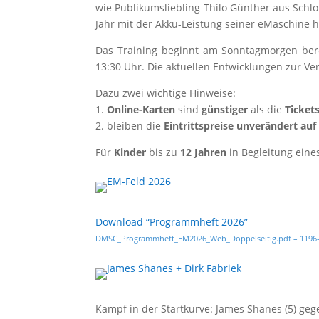
wie Publi­kums­lieb­ling Thi­lo Gün­ther aus Schloß
Jahr mit der Akku-Leis­tung sei­ner eMa­schi­ne 
Das Trai­ning beginnt am Sonn­tag­mor­gen bere
13:30 Uhr. Die aktu­el­len Ent­wick­lun­gen zur Ver
Dazu zwei wich­ti­ge Hin­wei­se:
1.
Online-Kar­ten
sind
güns­ti­ger
als die
Tickets
2. blei­ben die
Ein­tritts­prei­se unver­än­dert auf
Für
Kin­der
bis zu
12 Jah­ren
in Beglei­tung eine
Down­load “Pro­gramm­heft 2026”
DMSC_Programmheft_EM2026_Web_Doppelseitig.pdf – 1196-mal 
Kampf in der Start­kur­ve: James Shanes (5) gegen