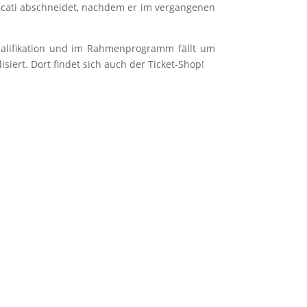
 Duca­ti abschnei­det, nach­dem er im ver­gan­ge­nen
i­fi­ka­ti­on und im Rah­men­pro­gramm fällt um
li­siert. Dort fin­det sich auch der Ticket-Shop!