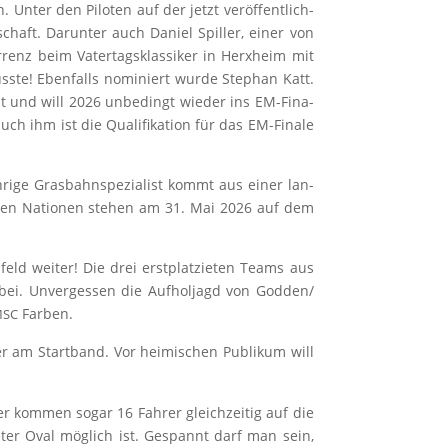
 Unter den Pilo­ten auf der jetzt ver­öf­fent­lich­
chaft. Dar­un­ter auch Dani­el Spil­ler, einer von
­renz beim Vater­tags­klas­si­ker in Herx­heim mit
ss­te! Eben­falls nomi­niert wur­de Ste­phan Katt.
aut und will 2026 unbe­dingt wie­der ins EM-Fina­
 ihm ist die Qua­li­fi­ka­ti­on für das EM-Fina­le
ri­ge Gras­bahn­spe­zia­list kommt aus einer lan­
ie­ben Natio­nen ste­hen am 31. Mai 2026 auf dem
eld wei­ter! Die drei erst­plat­zie­ten Teams aus
ei. Unver­ges­sen die Auf­hol­jagd von Godden/​
Farben.
MSC
er am Start­band. Vor hei­mi­schen Publi­kum will
ier kom­men sogar 16 Fah­rer gleich­zei­tig auf die
eter Oval mög­lich ist. Gespannt darf man sein,