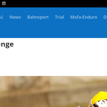
News
Bahnsport
Trial
Mofa-Enduro
D
AC
enge