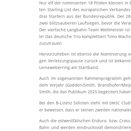
Nur elf der nomi­nier­ten 18 Pilo­ten kön­nen in B
ten Start­ing-List des euro­päi­schen Ver­ban­des
drei Star­tern aus der Bun­des­re­pu­blik. Der 28
zwei blitz­saube­ren Lauf­sie­gen, bevor die Ver­
Der vier­fa­che Lang­bahn-Team Welt­meis­ter ist
le! Das deut­sche Trio kom­plet­tiert Timo Wachs.
zuzutrauen.
Her­vor­zu­he­ben ist eben­so die Nomi­nie­rung 
gen Ver­let­zungs­pau­se zurück und ist bekannt
Lei­ne­we­ber­ring am Startband.
Auch im soge­nann­ten Rah­men­pro­gramm geht es 
dem Vor­jahr (Godden/​Smith, Brandhofer/​Meije
Smith, die das Publi­kum 2025 begeis­tert haben.
Bei den B‑Lizenz Solis­ten steht mit
Club­
DMSC
er bewei­sen, dass er sei­nen zwei­ten natio­na­len
Auch die ost­west­fä­li­schen Endu­ro- bzw. Cross-
Bahn und wer­den ein­drucks­voll demons­trie­r