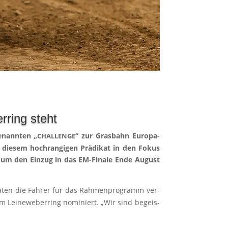
ring steht
­nann­ten „
“ zur Gras­bahn Euro­pa­
CHALLENGE
t die­sem hoch­ran­gi­gen Prä­di­kat in den Fokus
ng um den Ein­zug in das EM-Fina­le Ende August
ona­ten die Fah­rer für das Rah­men­pro­gramm ver­
m Lei­ne­we­ber­ring nomi­niert. „Wir sind begeis­