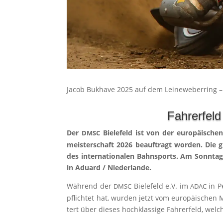
Jacob Buk­have 2025 auf dem Lei­ne­we­ber­ring –
Fahrerfeld
Der
Bie­le­feld ist von der euro­päi­schen
DMSC
meis­ter­schaft 2026 beauf­tragt wor­den. Die gr
des inter­na­tio­na­len Bahn­sports. Am Sonn­t
in Adu­ard /​ Nie­der­lan­de.
Wäh­rend der
Bie­le­feld e.V. im
in Pe
DMSC
ADAC
pflich­tet hat, wur­den jetzt vom euro­päi­schen 
tert über die­ses hoch­klas­si­ge Fah­rer­feld, wel­