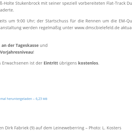
-Hol­te Stu­ken­b­rock mit sei­ner spe­zi­ell vor­be­rei­te­ten Flat-Track
haderte.
its um 9:00 Uhr; der Start­schuss für die Ren­nen um die EM-Qua­l
­an­stal­tung wer­den regel­mä­ßig unter www​.dmsc​bie​le​feld​.de aktua­
 an der Tages­kas­se
und
 Vor­jah­res­ni­veau
!
s Erwach­se­nen ist der
Ein­tritt
übri­gens
kos­ten­los
.
her­un­ter­ge­la­den – 6,23
MB
 Dirk Fab­riek (9) auf dem Lei­ne­we­ber­ring – Pho­to: L. Kosters