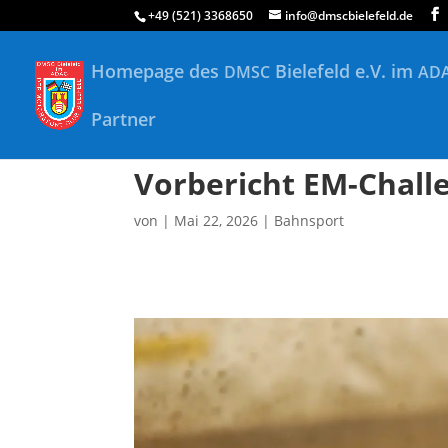
+49 (521) 3368650
info@dmscbielefeld.de
Homepage des
Bielefeld e.V. im
DMSC
AD
Partner
Vorbericht EM-Chall
von
|
Mai 22, 2026
|
Bahnsport