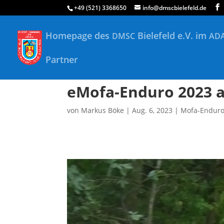
+49 (521) 3368650
info@dmscbielefeld.de
Homepage des
Bielefeld e.V. im
DMSC
AD
Partner
eMofa-Enduro 2023 
von
Markus Böke
|
Aug. 6, 2023
|
Mofa-Endur