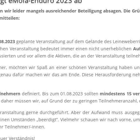
gt eMofa-Enduro 2023 ab
 wir lei­der man­gels aus­rei­chen­der Betei­li­gung absa­gen. Die G
mitteilen:
08.2023
geplan­te Ver­an­stal­tung auf dem Gelän­de des Lei­ne­we­ber­ri
­chen Ver­an­stal­tung bedeu­tet immer einen nicht uner­heb­li­chen
Auf
s­sier­ten und vor allem die Akti­ven, die an der Ver­an­stal­tung teiln
eh­mer, möch­ten wir Spaß an einer schö­nen Ver­an­stal­tung haben
und genau dafür machen wir das am Ende. Die­se Her­aus­for­de­rung n
l­neh­mern
defi­niert. Bis zum 01.08.2023 soll­ten
min­des­tens 15
ver
d daher müs­sen wir, auf Grund der zu gerin­gen Teil­neh­mer­an­zahl, 
­an­stal­tung ger­ne durch­ge­führt. Aber der Auf­wand muss aus­ge­gl
­nen Umstän­den „beer­digt”. Viel­mehr schau­en wir nach vor­ne, um 
hr Teil­neh­mer/-innen.
uer Ver­ständ­nis!