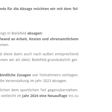
rün­de für die Absa­ge möch­ten wir mit dem fol­
ngs in Bie­le­feld
absa­gen
!
­wand an Arbeit, Kos­ten und ehren­amt­li­chem
ehmen.
 und die­se dann auch nach außen ent­spre­chend
eh­men wir als
Bie­le­feld grund­sätz­lich ger­
DMSC
­bind­li­che Zusa­gen
von Teil­neh­mern vor­lie­gen.
die Ver­an­stal­tung im Jahr 2023 absagen.
i­chen dem sport­li­chen Teil gegen­über­ste­hen.
viel­leicht im
Jahr 2024 eine Neu­auf­la­ge
ins zu