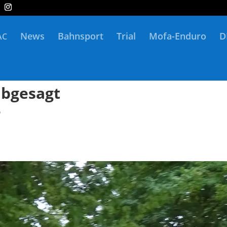
News
Bahnsport
Trial
Mofa-Enduro
D
AC
abgesagt
o