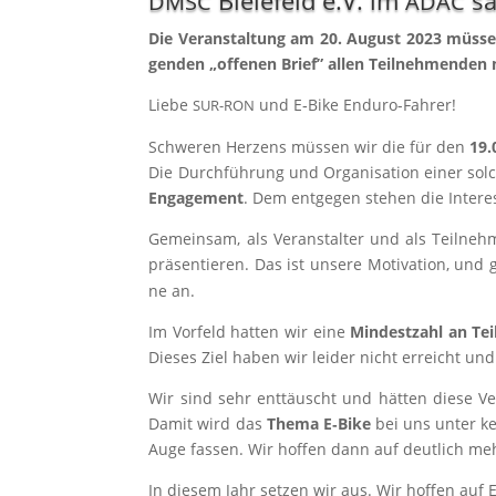
Bielefeld e.V. im
sa
DMSC
ADAC
Die Ver­an­stal­tung am 20. August 2023 müs­sen
gen­den „offe­nen Brief” allen Teil­neh­men­den 
Lie­be
und E‑Bike Enduro-Fahrer!
SUR-RON
Schwe­ren Her­zens müs­sen wir die für den
19.
Die Durch­füh­rung und Orga­ni­sa­ti­on einer sol
Enga­ge­ment
. Dem ent­ge­gen ste­hen die Inter­e
Gemein­sam, als Ver­an­stal­ter und als Teil­n
prä­sen­tie­ren. Das ist unse­re Moti­va­ti­on, 
ne an.
Im Vor­feld hat­ten wir eine
Min­dest­zahl an Tei
Die­ses Ziel haben wir lei­der nicht erreicht un
Wir sind sehr ent­täuscht und hät­ten die­se Ver
Damit wird das
The­ma E‑Bike
bei uns unter kei
Auge fas­sen. Wir hof­fen dann auf deut­lich me
In die­sem Jahr set­zen wir aus. Wir hof­fen auf E