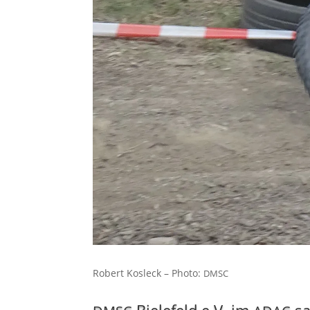
Robert Kos­leck – Pho­to:
DMSC