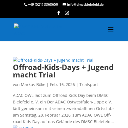
+49 (521) 3368650
info@dmscbielefeld.de
Offroad-Kids-Days + Jugend
macht Trial
von
Markus Böke
|
Feb. 16, 2026
|
Trialsport
ADAC OWL lädt zum Off­road Kids Day beim DMSC
Bie­le­feld e. V. ein Der ADAC Ost­west­fa­len-Lip­pe e.V.
lädt gemein­sam mit sei­nen zwei­rad­af­fi­nen Orts­clubs
am Sams­tag, 28. Febru­ar 2026, zum ADAC OWL Off­
road Kids Day auf das Gelän­de des DMSC Bie­le­feld...