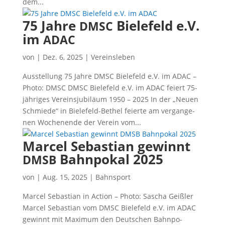
dem...
75 Jahre
Bielefeld e.V.
DMSC
im
ADAC
von
|
Dez. 6, 2025
|
Vereinsleben
Aus­stel­lung 75 Jah­re DMSC Bie­le­feld e.V. im ADAC –
Pho­to: DMSC DMSC Bie­le­feld e.V. im ADAC fei­ert 75-
jäh­ri­ges Ver­eins­ju­bi­lä­um 1950 – 2025 In der „Neu­en
Schmie­de“ in Bie­le­feld-Bethel fei­er­te am ver­gan­ge­
nen Wochen­en­de der Ver­ein vom...
Marcel Sebastian gewinnt
Bahnpokal 2025
DMSB
von
|
Aug. 15, 2025
|
Bahnsport
Mar­cel Sebas­ti­an in Action – Pho­to: Sascha Geißler
Mar­cel Sebas­ti­an vom DMSC Bie­le­feld e.V. im ADAC
gewinnt mit Maxi­mum den Deut­schen Bahn­po­