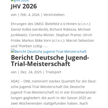
2026
JHV
von
|
Feb. 4, 2026
|
Vereinsleben
Ehrun­gen des DMSC Bie­le­feld e.V.Hinten (v.l.n.r.):
Dani­el Kol­be (ver­deckt), Richard Rokos­sa, Micha­el
Jun­k­le­witz, Cor­ne­lia Win­ter, Ste­phan Pran­te, Ulrich
Fris­ke, Mar­kus Böke.Vorn (v.l.n.r.): Mar­cel Sebas­ti­an
und Thor­ben Lüt­tig –...
Bericht Deutsche Jugend-
Trial-Meisterschaft
von
|
Dez. 24, 2025
|
Trialsport
ADAC – OWL nomi­niert star­kes Quar­tett für die Deut­
sche-Jugend-Tri­al Meisterschaft Die Deut­sche
Jugend-Tri­al-Meis­ter­schaft ist in vier Ein­zel­ver­an­stal­
tun­gen geglie­dert, die auch in der Sai­son 2025 an
zwei Wochen­en­den statt­ge­fun­den haben. Nach