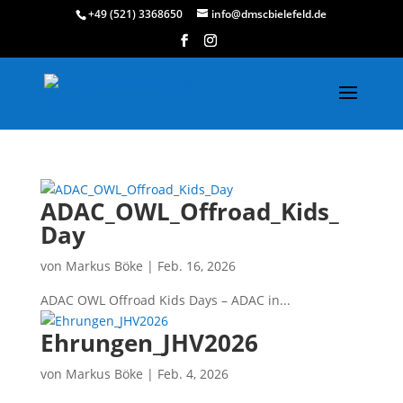
+49 (521) 3368650
info@dmscbielefeld.de
ADAC_​OWL_​Offroad_​Kids_​
Day
von
Markus Böke
|
Feb. 16, 2026
ADAC OWL Off­road Kids Days – ADAC in...
Ehrungen_​JHV2026
von
Markus Böke
|
Feb. 4, 2026