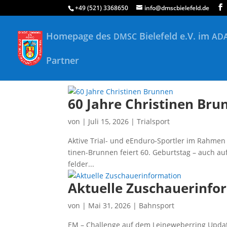
+49 (521) 3368650
info@dmscbielefeld.de
Homepage des
Bielefeld e.V. im
DMSC
AD
Partner
60 Jahre Christinen Bru
von
|
Juli 15, 2026
|
Trialsport
Akti­ve Tri­al- und eEn­du­ro-Sport­ler im Rah­m
ti­nen-Brun­nen fei­ert 60. Geburts­tag – auch a
fel­der...
Aktuelle Zuschauerinfo
von
|
Mai 31, 2026
|
Bahnsport
EM – Chall­enge auf dem Leineweberring Updat