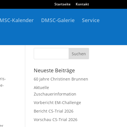
Startseite
Kontakt
MSC-Kalender
DMSC-Galerie
Service
Neueste Beiträge
ris­
60 Jahre Christinen Brunnen
le­
Aktuelle
Zuschauerinformation
Vorbericht EM-Challenge
Bericht CS-Trial 2026
Vorschau CS-Trial 2026
er