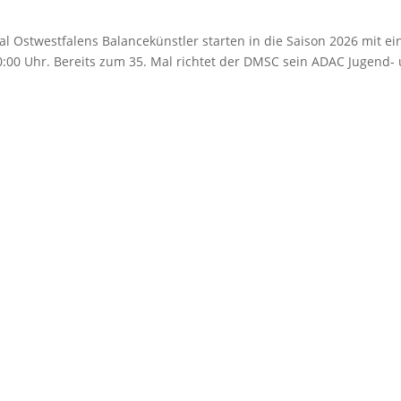
l Ost­west­fa­lens Balan­ce­künst­ler star­ten in die Sai­son 2026 mit e
0:00 Uhr. Bereits zum 35. Mal rich­tet der DMSC sein ADAC Jugend- 