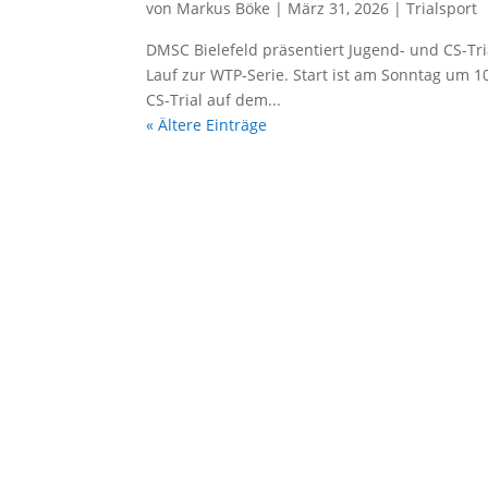
von
Markus Böke
|
März 31, 2026
|
Trialsport
DMSC Bie­le­feld prä­sen­tiert Jugend- und CS-Tria
Lauf zur WTP-Serie. Start ist am Sonn­tag um 1
CS-Tri­al auf dem...
« Ältere Einträge