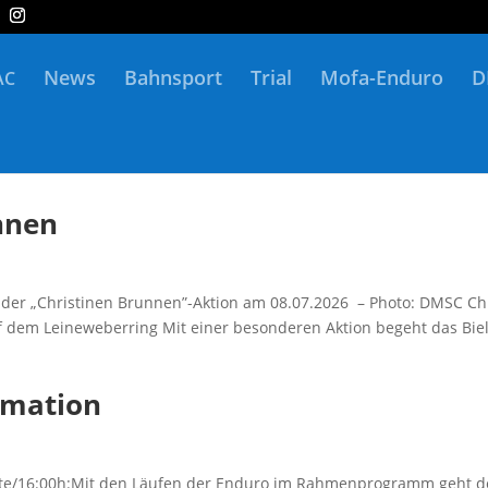
News
Bahnsport
Trial
Mofa-Enduro
D
AC
nnen
en der „Chris­ti­nen Brunnen”-Aktion am 08.07.2026 – Pho­to: DMSC Ch
uf dem Leineweberring Mit einer beson­de­ren Akti­on begeht das Bie­
rmation
e/16:00h:Mit den Läu­fen der Endu­ro im Rah­men­pro­gramm geht d