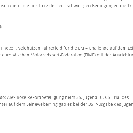
schau­ern, die uns trotz der teils schwie­ri­gen Bedin­gun­gen die T
e
Pho­to: J. Veldhuizen Fah­rer­feld für die EM – Chall­enge auf dem Lei
 euro­päi­schen Motor­rad­sport-Föde­ra­ti­on (FIME) mit der Aus­rich­t
­to: Alex Böke Rekord­be­tei­li­gung beim 35. Jugend- u. CS-Tri­al des
h­ter auf dem Lei­ne­we­ber­ring gab es bei der 35. Aus­ga­be des Juge