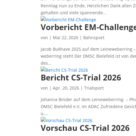
Renn­tag nun zu Ende. Herz­li­chen Dank allen Zu
gehal­ten und vie­le span­nen­de...
Vorbericht EM-Challeng
von
|
Mai 22, 2026
|
Bahnsport
Jacob Buk­have 2025 auf dem Lei­ne­we­ber­ring – 
we­ber­ring steht Der DMSC Bie­le­feld ist von der
des...
Bericht CS-Trial 2026
von
|
Apr. 20, 2026
|
Trialsport
Johan­na Bin­der auf dem Lei­ne­we­ber­ring – Pho
DMSC Bie­le­feld e.V. im ADAC Zufrie­de­ne Gesic
u....
Vorschau CS-Trial 2026