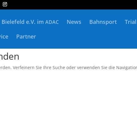
Bielefeld e.V. im
News
Bahnsport
Trial
ADAC
vice
Partner
unden
rden. Verfeinern Sie Ihre Suche oder verwenden Sie die Navigatio