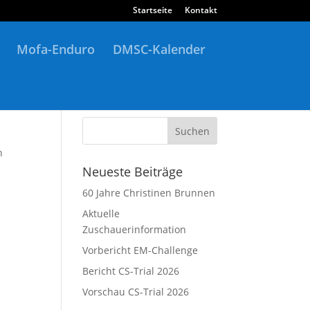
Startseite
Kontakt
Mofa-Enduro
DMSC-Kalender
n
Neueste Beiträge
60 Jahre Christinen Brunnen
Aktuelle
Zuschauerinformation
Vorbericht EM-Challenge
Bericht CS-Trial 2026
Vorschau CS-Trial 2026