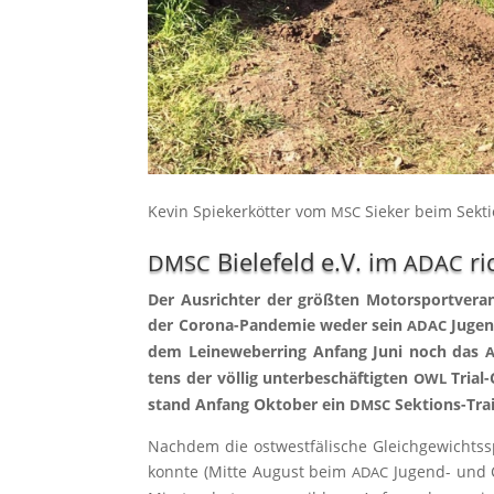
Kevin Spie­ker­köt­ter vom
Sie­ker beim Sek­ti
MSC
Bielefeld e.V. im
ri
DMSC
ADAC
Der Aus­rich­ter der größ­ten Motor­sport­ver­an
der Coro­na-Pan­de­mie weder sein
Jugend
ADAC
dem Lei­ne­we­ber­ring Anfang Juni noch das
tens der völ­lig unter­be­schäf­tig­ten
Tri­al
OWL
stand Anfang Okto­ber ein
Sek­ti­ons-Tr
DMSC
Nach­dem die ost­west­fä­li­sche Gleich­ge­wichts­
konn­te (Mit­te August beim
Jugend- und C
ADAC