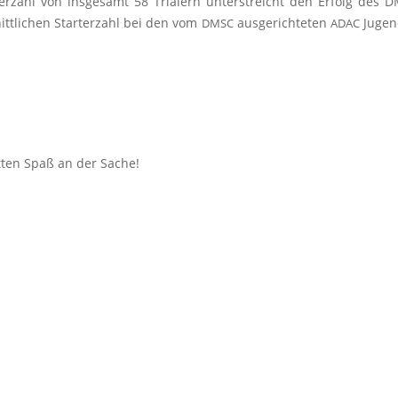
mer­zahl von ins­ge­samt 58 Tria­lern unter­streicht den Erfolg des 
t­li­chen Star­t­er­zahl bei den vom
aus­ge­rich­te­ten
Jugen
DMSC
ADAC
at­ten Spaß an der Sache!