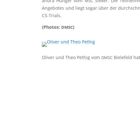
an­dra Hun­ger vom
Sie­ker. Die Teil­neh­
MSC
Ange­bo­tes und liegt sogar über der durch­schnit
CS-Trials.
(Pho­tos:
)
DMSC
Oli­ver und Theo Pethig vom
Bie­le­feld h
DMSC