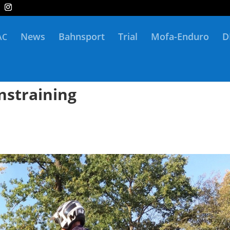
News
Bahnsport
Trial
Mofa-Enduro
D
AC
nstraining