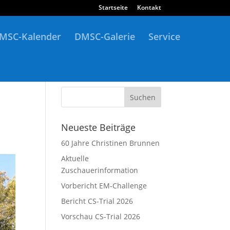
Startseite
Kontakt
MSC-Kalender
DMSC-Galerie
Service
Neueste Beiträge
60 Jahre Christinen Brunnen
Aktuelle
Zuschauerinformation
Vorbericht EM-Challenge
Bericht CS-Trial 2026
Vorschau CS-Trial 2026