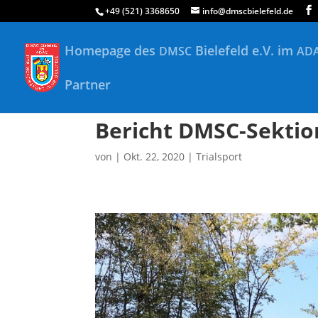
+49 (521) 3368650
info@dmscbielefeld.de
Homepage des
Bielefeld e.V. im
DMSC
AD
Partner
Bericht DMSC-Sektio
von
|
Okt. 22, 2020
|
Trialsport