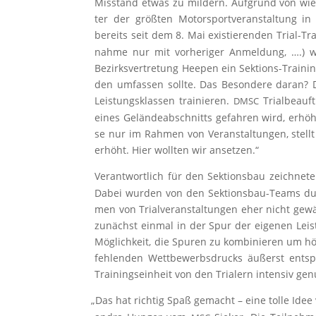
Misstand etwas zu mil­dern. Auf­grund von wie­d
ter der größ­ten Motor­sport­ver­an­stal­tung i
bereits seit dem 8. Mai exis­tie­ren­den Tri­al-Tr
nah­me nur mit vor­he­ri­ger Anmel­dung, ….) w
Bezirks­ver­tre­tung Hee­pen ein Sek­ti­ons-Trai­nin
den umfas­sen soll­te. Das Beson­de­re dar­an? D
Leis­tungs­klas­sen trai­nie­ren.
Tri­al­be­au
DMSC
eines Gelän­de­ab­schnitts gefah­ren wird, erhöht 
se nur im Rah­men von Ver­an­stal­tun­gen, stellt
erhöht. Hier woll­ten wir ansetzen.“
Ver­ant­wort­lich für den Sek­ti­ons­bau zeich­ne­
Dabei wur­den von den Sek­ti­ons­bau-Teams durch
men von Tri­al­ver­an­stal­tun­gen eher nicht ge
zunächst ein­mal in der Spur der eige­nen Leis­
Mög­lich­keit, die Spu­ren zu kom­bi­nie­ren um h
feh­len­den Wett­be­werbs­drucks äußerst ent­s
Trai­nings­ein­heit von den Tria­lern inten­siv gen
„
Das hat rich­tig Spaß gemacht – eine tol­le Ide