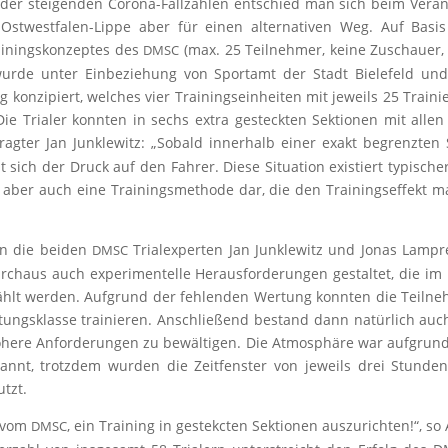
er stei­gen­den Coro­na-Fall­zah­len ent­schied man sich beim Ver­an­
n Ost­west­fa­len-Lip­pe aber für einen alter­na­ti­ven Weg. Auf Basi
ai­nings­kon­zep­tes des
(max. 25 Teil­neh­mer, kei­ne Zuschau­er, 
DMSC
ur­de unter Ein­be­zie­hung von Sport­amt der Stadt Bie­le­feld un
g kon­zi­piert, wel­ches vier Trai­nings­ein­hei­ten mit jeweils 25 Trai­ni
ie Tria­ler konn­ten in sechs extra gesteck­ten Sek­tio­nen mit allen
f­trag­ter Jan Jun­k­le­witz: „Sobald inner­halb einer exakt begrenz­ten
sich der Druck auf den Fah­rer. Die­se Situa­ti­on exis­tiert typi­scher
 aber auch eine Trai­nings­me­tho­de dar, die den Trai­nings­ef­fekt ma
ten die bei­den
Tri­al­ex­per­ten Jan Jun­k­le­witz und Jonas Lam­pr
DMSC
­aus auch expe­ri­men­tel­le Her­aus­for­de­run­gen gestal­tet, die im
wählt wer­den. Auf­grund der feh­len­den Wer­tung konn­ten die Teil­ne
tungs­klas­se trai­nie­ren. Anschlie­ßend bestand dann natür­lich auc
öhe­re Anfor­de­run­gen zu bewäl­ti­gen. Die Atmo­sphä­re war auf­grun
pannt, trotz­dem wur­den die Zeit­fens­ter von jeweils drei Stun­de
utzt.
e vom
, ein Trai­ning in gestekc­ten Sek­tio­nen aus­zu­rich­ten!“, so
DMSC