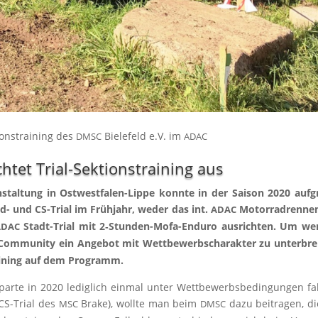
­ons­trai­ning des
Bie­le­feld e.V. im
DMSC
ADAC
chtet Trial-Sektionstraining aus
­stal­tung in Ost­west­fa­len-Lip­pe konn­te in der Sai­son 2020 auf­
- und CS-Tri­al im Früh­jahr, weder das int.
Motor­rad­ren­ne
ADAC
Stadt-Tri­al mit 2‑Stun­den-Mofa-Endu­ro aus­rich­ten. Um we
ADAC
-Com­mu­ni­ty ein Ange­bot mit Wett­be­werbs­cha­rak­ter zu unter­brei
ai­ning auf dem Programm.
spar­te in 2020 ledig­lich ein­mal unter Wett­be­werbs­be­din­gun­gen fa
S-Tri­al des
Bra­ke), woll­te man beim
dazu bei­tra­gen, di
MSC
DMSC