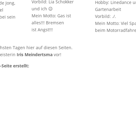
Vor­bild: Lia Schok­ker
Hob­by: Line­dance 
 de Jong,
und ich 😉
Gartenarbeit
el
Mein Mot­to: Gas ist
Vorbild: ./.
bei sein
alles!!! Brem­sen
Mein Mot­to: Viel Sp
s
ist Angst!!!
beim Motorradfahre
hs­ten Tagen hier auf die­sen Seiten.
eis­te­rin
Iris Mein­derts­ma
vor!
ei­te erstellt: