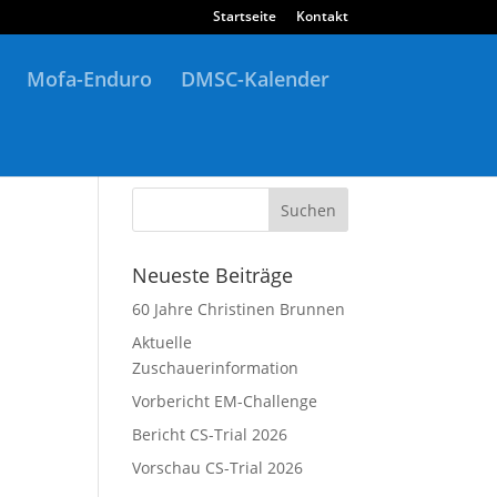
Startseite
Kontakt
Mofa-Enduro
DMSC-Kalender
Neueste Beiträge
60 Jahre Christinen Brunnen
Aktuelle
Zuschauerinformation
Vorbericht EM-Challenge
Bericht CS-Trial 2026
Vorschau CS-Trial 2026