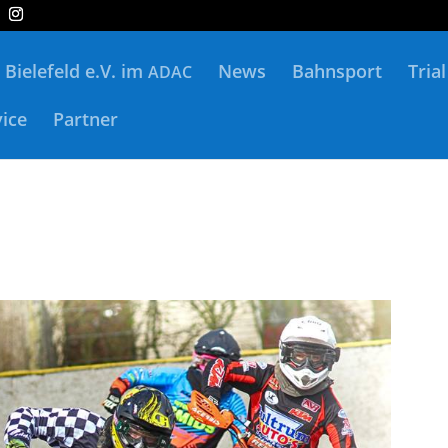
Bielefeld e.V. im
News
Bahnsport
Trial
ADAC
vice
Partner