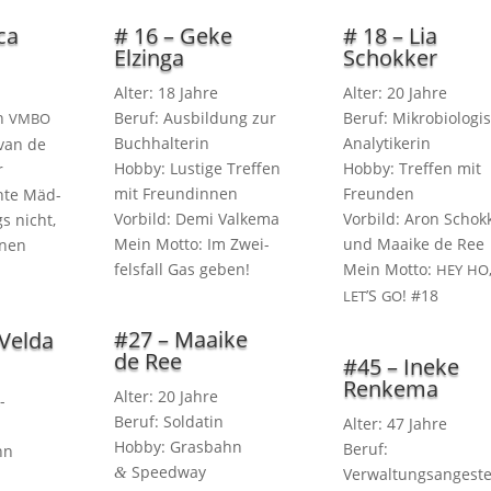
ca
# 16 – Geke
# 18 – Lia
Elzinga
Schokker
Alter: 18 Jahre
Alter: 20 Jahre
in
Beruf: Aus­bil­dung zur
Beruf: Mikro­bio­lo­gi
VMBO
Buchhalterin
Analytikerin
 van de
Hob­by: Lus­ti­ge Tref­fen
Hob­by: Tref­fen mit
r
mit Freundinnen
Freunden
h­te Mäd­
Vor­bild: Demi Valkema
Vor­bild: Aron Schok­
s nicht,
Mein Mot­to: Im Zwei­
und Maai­ke de Ree
hnen
fels­fall Gas geben!
Mein Mot­to:
HEY
HO
’S
! #18
LET
GO
#27 – Maaike
 Velda
de Ree
#45 – Ineke
Renkema
Alter: 20 Jahre
-
Beruf: Soldatin
Alter: 47 Jahre
Hob­by: Gras­bahn
Beruf:
hn
Speedway
&
Verwaltungsangeste