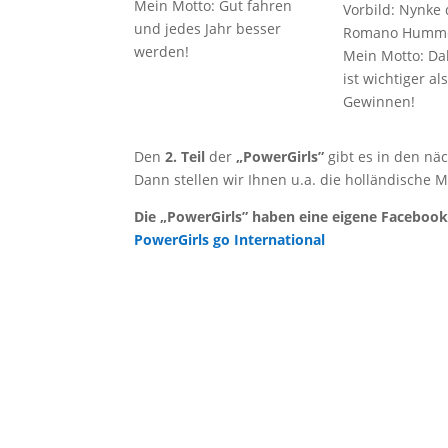
Mein Mot­to: Gut fah­ren
Vor­bild: Nyn­ke
und jedes Jahr bes­ser
Roma­no Humm
werden!
Mein Mot­to: Da
ist wich­ti­ger al
Gewinnen!
Den
2. Teil
der
„Power­Girls”
gibt es in den näc
Dann stel­len wir Ihnen u.a. die hol­län­di­sche M
Die „Power­Girls” haben eine eige­ne Face­book-S
Power­Girls go International