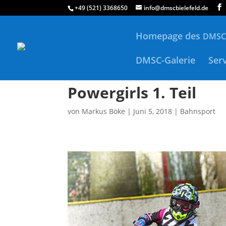
+49 (521) 3368650
info@dmscbielefeld.de
Homepage des
DMSC
DMSC-Galerie
Ser
Powergirls 1. Teil
von
Markus Böke
|
Juni 5, 2018
|
Bahnsport