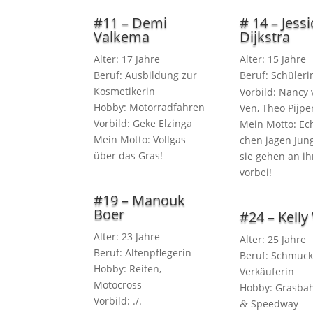
#11 – Demi
# 14 – Jessi
Valkema
Dijkstra
Alter: 17 Jahre
Alter: 15 Jahre
Beruf: Aus­bil­dung zur
Beruf: Schü­le­r
Kosmetikerin
Vor­bild: Nan­cy
Hob­by: Motorradfahren
Ven, Theo Pijpe
Vor­bild: Geke Elzinga
Mein Mot­to: Ec
Mein Mot­to: Voll­gas
chen jagen Jung
über das Gras!
sie gehen an i
vorbei!
#19 – Manouk
Boer
#24 – Kelly
Alter: 23 Jahre
Alter: 25 Jahre
Beruf: Altenpflegerin
Beruf: Schmuck
Hob­by: Rei­ten,
Verkäuferin
Motocross
Hob­by: Gras­ba
Vorbild: ./.
Speedway
&