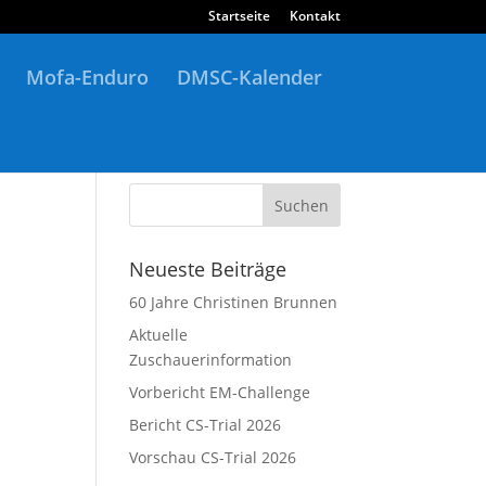
Startseite
Kontakt
Mofa-Enduro
DMSC-Kalender
Neueste Beiträge
60 Jahre Christinen Brunnen
Aktuelle
Zuschauerinformation
Vorbericht EM-Challenge
Bericht CS-Trial 2026
Vorschau CS-Trial 2026