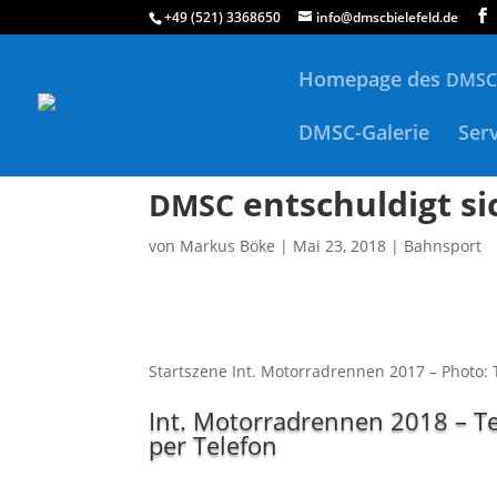
+49 (521) 3368650
info@dmscbielefeld.de
Homepage des
DMSC
DMSC-Galerie
Ser
entschuldigt si
DMSC
von
Markus Böke
|
Mai 23, 2018
|
Bahnsport
Start­sze­ne Int. Motor­rad­ren­nen 2017 – Pho­to:
Int. Motorradrennen 2018 – Te
per Telefon