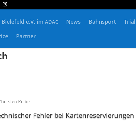
Bielefeld e.V. im
News
Bahnsport
Trial
ADAC
vice
Partner
ch
 Thors­ten Kolbe
chnischer Fehler bei Kartenreservierungen