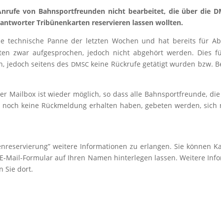
nru­fe von Bahn­sport­freun­den nicht bear­bei­tet, die über die 
nt­wor­ter Tri­bü­nen­kar­ten reser­vie­ren las­sen woll­ten.
e tech­ni­sche Pan­ne der letz­ten Wochen und hat bereits für Abh
en zwar auf­ge­spro­chen, jedoch nicht abge­hört wer­den. Dies fü
en, jedoch sei­tens des
kei­ne Rück­ru­fe getä­tigt wur­den bzw. B
DMSC
der Mail­box ist wie­der mög­lich, so dass alle Bahn­sport­freun­de, die
er noch kei­ne Rück­mel­dung erhal­ten haben, gebe­ten wer­den, sich
­re­ser­vie­rung” wei­te­re Infor­ma­tio­nen zu erlan­gen. Sie kön­nen Ka
r E‑Mail-For­mu­lar auf Ihren Namen hin­ter­le­gen las­sen. Wei­te­re Info
en Sie dort.