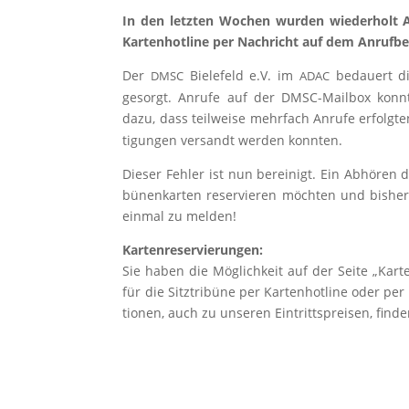
In den letz­ten Wochen wur­den wie­der­holt A
Kar­ten­hot­line per Nach­richt auf dem Anruf­be­a
Der
Bie­le­feld e.V. im
bedau­ert di
DMSC
ADAC
gesorgt. Anru­fe auf der DMSC-Mail­box konn­t
dazu, dass teil­wei­se mehr­fach Anru­fe erfolg­t
ti­gun­gen ver­sandt wer­den konnten.
Die­ser Feh­ler ist nun berei­nigt. Ein Abhö­ren 
bü­nen­kar­ten reser­vie­ren möch­ten und bis­h
ein­mal zu melden!
Kar­ten­re­ser­vie­run­gen:
Sie haben die Mög­lich­keit auf der Sei­te „Kar­ten
für die Sitz­tri­bü­ne per Kar­ten­hot­line oder pe
tio­nen, auch zu unse­ren Ein­tritts­prei­sen, fin­d