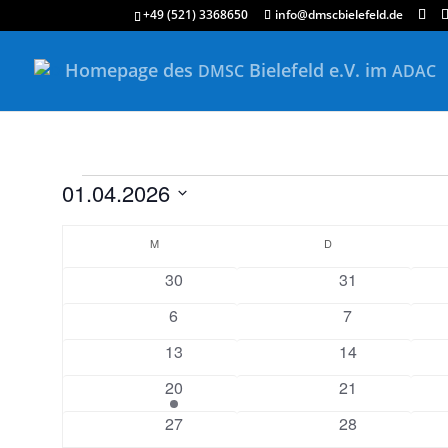
+49 (521) 3368650
info@dmscbielefeld.de
Homepage des
Bielefeld e.V. im
DMSC
ADAC
Veranstaltungen
01.04.2026
Datum
Kalender
wählen.
M
MONTAG
D
DIENSTAG
von
0
0
30
31
Veranstaltungen
Veranstaltungen
Veranstaltunge
0
0
6
7
Veranstaltungen
Veranstaltung
0
0
13
14
Veranstaltungen
Veranstaltunge
1
0
20
21
Veranstaltung
Veranstaltunge
0
0
27
28
Veranstaltungen
Veranstaltunge