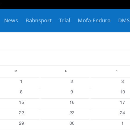
News
Bahnsport
Trial
Mofa-Enduro
DMS
M
MITTWOCH
D
DONNERSTAG
F
FREIT
0
0
0
1
2
3
n
Veranstaltungen
Veranstaltungen
Vera
0
0
0
8
9
10
en
Veranstaltungen
Veranstaltungen
Vera
0
0
0
15
16
17
n
Veranstaltungen
Veranstaltungen
Vera
0
0
0
22
23
24
n
Veranstaltungen
Veranstaltungen
Vera
0
0
0
29
30
1
n
Veranstaltungen
Veranstaltungen
Vera